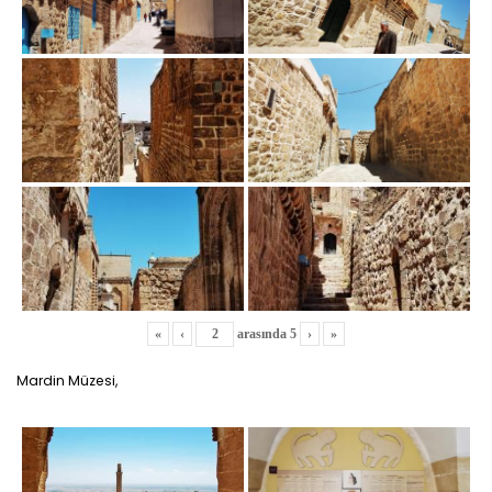
«
‹
arasında
5
›
»
Mardin Müzesi,