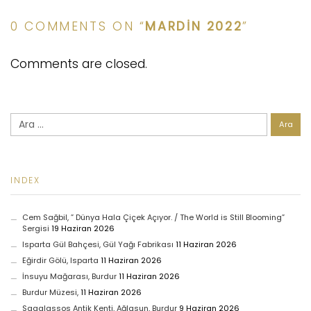
0 COMMENTS ON “
MARDIN 2022
”
Comments are closed.
Arama:
INDEX
Cem Sağbil, ” Dünya Hala Çiçek Açıyor. / The World is Still Blooming”
Sergisi
19 Haziran 2026
Isparta Gül Bahçesi, Gül Yağı Fabrikası
11 Haziran 2026
Eğirdir Gölü, Isparta
11 Haziran 2026
İnsuyu Mağarası, Burdur
11 Haziran 2026
Burdur Müzesi,
11 Haziran 2026
Sagalassos Antik Kenti, Ağlasun, Burdur
9 Haziran 2026