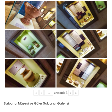
«
‹
arasında
3
›
»
Sabancı Müzesi ve Güler Sabancı Galerisi