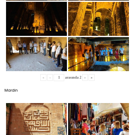
«
‹
arasında
2
›
»
Mardin