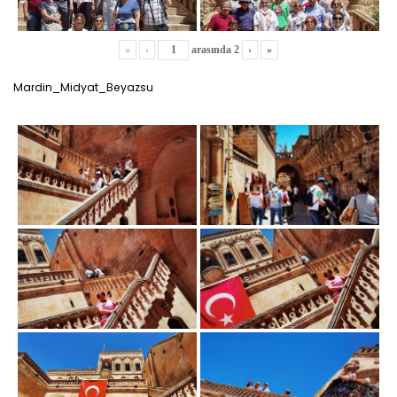
«
‹
arasında
2
›
»
Mardin_Midyat_Beyazsu