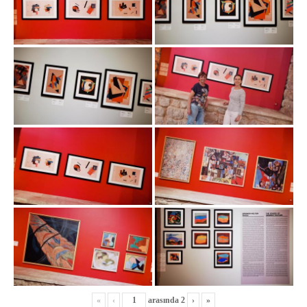
«
‹
arasında
2
›
»