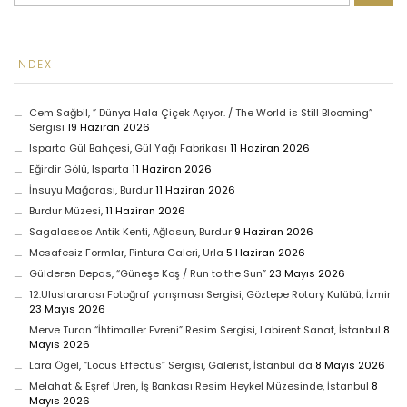
INDEX
Cem Sağbil, ” Dünya Hala Çiçek Açıyor. / The World is Still Blooming”
Sergisi
19 Haziran 2026
Isparta Gül Bahçesi, Gül Yağı Fabrikası
11 Haziran 2026
Eğirdir Gölü, Isparta
11 Haziran 2026
İnsuyu Mağarası, Burdur
11 Haziran 2026
Burdur Müzesi,
11 Haziran 2026
Sagalassos Antik Kenti, Ağlasun, Burdur
9 Haziran 2026
Mesafesiz Formlar, Pintura Galeri, Urla
5 Haziran 2026
Gülderen Depas, “Güneşe Koş / Run to the Sun”
23 Mayıs 2026
12.Uluslararası Fotoğraf yarışması Sergisi, Göztepe Rotary Kulübü, İzmir
23 Mayıs 2026
Merve Turan “İhtimaller Evreni” Resim Sergisi, Labirent Sanat, İstanbul
8
Mayıs 2026
Lara Ögel, “Locus Effectus” Sergisi, Galerist, İstanbul da
8 Mayıs 2026
Melahat & Eşref Üren, İş Bankası Resim Heykel Müzesinde, İstanbul
8
Mayıs 2026