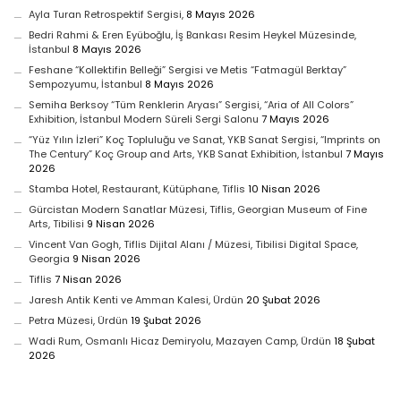
Ayla Turan Retrospektif Sergisi,
8 Mayıs 2026
Bedri Rahmi & Eren Eyüboğlu, İş Bankası Resim Heykel Müzesinde,
İstanbul
8 Mayıs 2026
Feshane “Kollektifin Belleği” Sergisi ve Metis “Fatmagül Berktay”
Sempozyumu, İstanbul
8 Mayıs 2026
Semiha Berksoy “Tüm Renklerin Aryası” Sergisi, “Aria of All Colors”
Exhibition, İstanbul Modern Süreli Sergi Salonu
7 Mayıs 2026
“Yüz Yılın İzleri” Koç Topluluğu ve Sanat, YKB Sanat Sergisi, “Imprints on
The Century” Koç Group and Arts, YKB Sanat Exhibition, İstanbul
7 Mayıs
2026
Stamba Hotel, Restaurant, Kütüphane, Tiflis
10 Nisan 2026
Gürcistan Modern Sanatlar Müzesi, Tiflis, Georgian Museum of Fine
Arts, Tibilisi
9 Nisan 2026
Vincent Van Gogh, Tiflis Dijital Alanı / Müzesi, Tibilisi Digital Space,
Georgia
9 Nisan 2026
Tiflis
7 Nisan 2026
Jaresh Antik Kenti ve Amman Kalesi, Ürdün
20 Şubat 2026
Petra Müzesi, Ürdün
19 Şubat 2026
Wadi Rum, Osmanlı Hicaz Demiryolu, Mazayen Camp, Ürdün
18 Şubat
2026