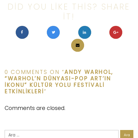
DID YOU LIKE THIS? SHARE
IT!
0 COMMENTS ON “
ANDY WARHOL,
“WARHOL’N DÜNYASI-POP ART’IN
İKONU” KÜLTÜR YOLU FESTIVALI
ETKINLIKLERI
”
Comments are closed.
Arama: