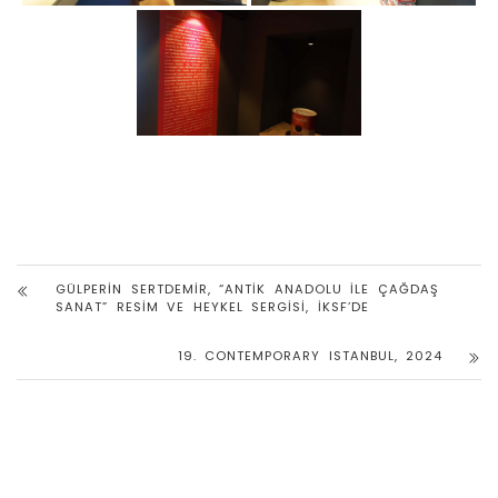
GÜLPERIN SERTDEMIR, “ANTIK ANADOLU ILE ÇAĞDAŞ
SANAT” RESIM VE HEYKEL SERGISI, İKSF’DE
19. CONTEMPORARY ISTANBUL, 2024