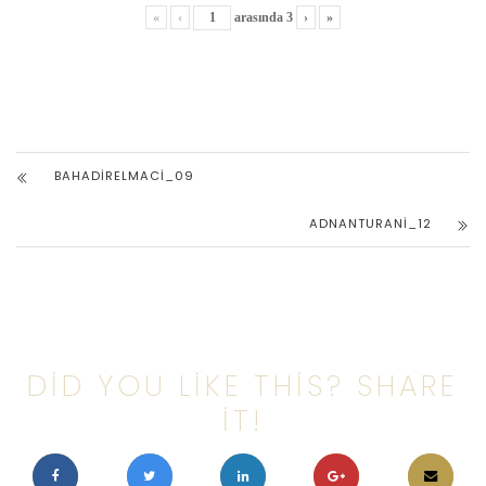
«
‹
arasında
3
›
»
BAHADIRELMACI_09
ADNANTURANI_12
DID YOU LIKE THIS? SHARE
IT!