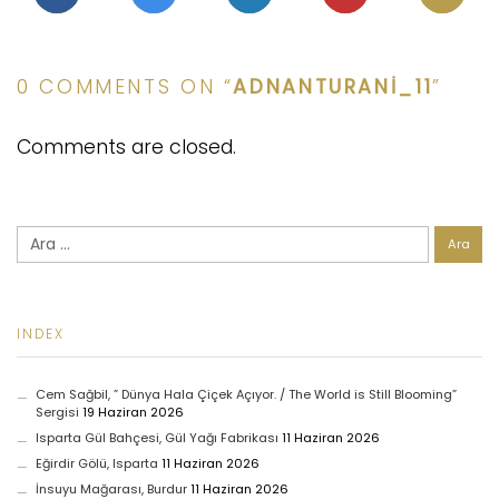
0 COMMENTS ON “
ADNANTURANI_11
”
Comments are closed.
Arama:
INDEX
Cem Sağbil, ” Dünya Hala Çiçek Açıyor. / The World is Still Blooming”
Sergisi
19 Haziran 2026
Isparta Gül Bahçesi, Gül Yağı Fabrikası
11 Haziran 2026
Eğirdir Gölü, Isparta
11 Haziran 2026
İnsuyu Mağarası, Burdur
11 Haziran 2026