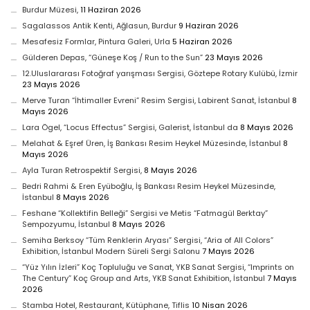
Burdur Müzesi,
11 Haziran 2026
Sagalassos Antik Kenti, Ağlasun, Burdur
9 Haziran 2026
Mesafesiz Formlar, Pintura Galeri, Urla
5 Haziran 2026
Gülderen Depas, “Güneşe Koş / Run to the Sun”
23 Mayıs 2026
12.Uluslararası Fotoğraf yarışması Sergisi, Göztepe Rotary Kulübü, İzmir
23 Mayıs 2026
Merve Turan “İhtimaller Evreni” Resim Sergisi, Labirent Sanat, İstanbul
8
Mayıs 2026
Lara Ögel, “Locus Effectus” Sergisi, Galerist, İstanbul da
8 Mayıs 2026
Melahat & Eşref Üren, İş Bankası Resim Heykel Müzesinde, İstanbul
8
Mayıs 2026
Ayla Turan Retrospektif Sergisi,
8 Mayıs 2026
Bedri Rahmi & Eren Eyüboğlu, İş Bankası Resim Heykel Müzesinde,
İstanbul
8 Mayıs 2026
Feshane “Kollektifin Belleği” Sergisi ve Metis “Fatmagül Berktay”
Sempozyumu, İstanbul
8 Mayıs 2026
Semiha Berksoy “Tüm Renklerin Aryası” Sergisi, “Aria of All Colors”
Exhibition, İstanbul Modern Süreli Sergi Salonu
7 Mayıs 2026
“Yüz Yılın İzleri” Koç Topluluğu ve Sanat, YKB Sanat Sergisi, “Imprints on
The Century” Koç Group and Arts, YKB Sanat Exhibition, İstanbul
7 Mayıs
2026
Stamba Hotel, Restaurant, Kütüphane, Tiflis
10 Nisan 2026