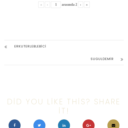
«
‹
arasında
2
›
»
ERKUTERLEBLEBICI
SUGULDEMIR
DID YOU LIKE THIS? SHARE
IT!