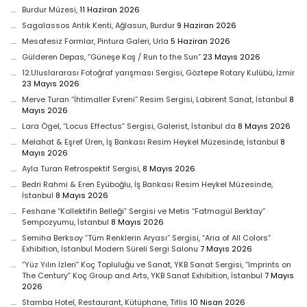
Burdur Müzesi,
11 Haziran 2026
Sagalassos Antik Kenti, Ağlasun, Burdur
9 Haziran 2026
Mesafesiz Formlar, Pintura Galeri, Urla
5 Haziran 2026
Gülderen Depas, “Güneşe Koş / Run to the Sun”
23 Mayıs 2026
12.Uluslararası Fotoğraf yarışması Sergisi, Göztepe Rotary Kulübü, İzmir
23 Mayıs 2026
Merve Turan “İhtimaller Evreni” Resim Sergisi, Labirent Sanat, İstanbul
8
Mayıs 2026
Lara Ögel, “Locus Effectus” Sergisi, Galerist, İstanbul da
8 Mayıs 2026
Melahat & Eşref Üren, İş Bankası Resim Heykel Müzesinde, İstanbul
8
Mayıs 2026
Ayla Turan Retrospektif Sergisi,
8 Mayıs 2026
Bedri Rahmi & Eren Eyüboğlu, İş Bankası Resim Heykel Müzesinde,
İstanbul
8 Mayıs 2026
Feshane “Kollektifin Belleği” Sergisi ve Metis “Fatmagül Berktay”
Sempozyumu, İstanbul
8 Mayıs 2026
Semiha Berksoy “Tüm Renklerin Aryası” Sergisi, “Aria of All Colors”
Exhibition, İstanbul Modern Süreli Sergi Salonu
7 Mayıs 2026
“Yüz Yılın İzleri” Koç Topluluğu ve Sanat, YKB Sanat Sergisi, “Imprints on
The Century” Koç Group and Arts, YKB Sanat Exhibition, İstanbul
7 Mayıs
2026
Stamba Hotel, Restaurant, Kütüphane, Tiflis
10 Nisan 2026