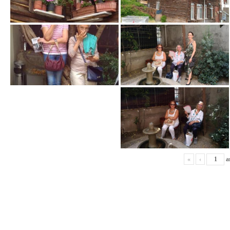
«
‹
a