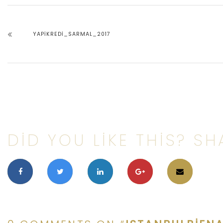
YAPIKREDI_SARMAL_2017
DID YOU LIKE THIS? SHA