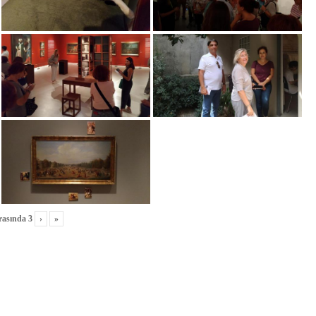
rasında
3
›
»