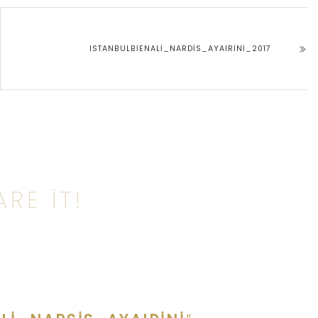
ISTANBULBIENALI_NARDIS_AYAIRINI_2017
RE IT!