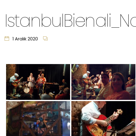
IstanbulBienali_Na
1 Aralık 2020