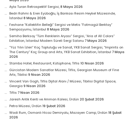
Mayıs 2026
Ayla Turan Retrospektif Sergisi,
8 Mayıs 2026
Bedri Rahmi & Eren Eyüboğlu, İş Bankası Resim Heykel Müzesinde,
İstanbul
8 Mayıs 2026
Feshane “Kollektifin Belleği” Sergisi ve Metis “Fatmagül Berktay”
Sempozyumu, İstanbul
8 Mayıs 2026
Semiha Berksoy “Tüm Renklerin Aryası” Sergisi, “Aria of All Colors”
Exhibition, İstanbul Modern Süreli Sergi Salonu
7 Mayıs 2026
“Yüz Yılın İzleri” Koç Topluluğu ve Sanat, YKB Sanat Sergisi, “Imprints on
The Century” Koç Group and Arts, YKB Sanat Exhibition, İstanbul
7 Mayıs
2026
Stamba Hotel, Restaurant, Kütüphane, Tiflis
10 Nisan 2026
Gürcistan Modern Sanatlar Müzesi, Tiflis, Georgian Museum of Fine
Arts, Tibilisi
9 Nisan 2026
Vincent Van Gogh, Tiflis Dijital Alanı / Müzesi, Tibilisi Digital Space,
Georgia
9 Nisan 2026
Tiflis
7 Nisan 2026
Jaresh Antik Kenti ve Amman Kalesi, Ürdün
20 Şubat 2026
Petra Müzesi, Ürdün
19 Şubat 2026
Wadi Rum, Osmanlı Hicaz Demiryolu, Mazayen Camp, Ürdün
18 Şubat
2026