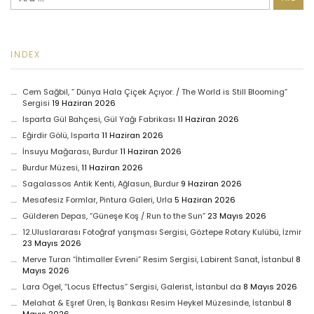
INDEX
Cem Sağbil, ” Dünya Hala Çiçek Açıyor. / The World is Still Blooming”
Sergisi
19 Haziran 2026
Isparta Gül Bahçesi, Gül Yağı Fabrikası
11 Haziran 2026
Eğirdir Gölü, Isparta
11 Haziran 2026
İnsuyu Mağarası, Burdur
11 Haziran 2026
Burdur Müzesi,
11 Haziran 2026
Sagalassos Antik Kenti, Ağlasun, Burdur
9 Haziran 2026
Mesafesiz Formlar, Pintura Galeri, Urla
5 Haziran 2026
Gülderen Depas, “Güneşe Koş / Run to the Sun”
23 Mayıs 2026
12.Uluslararası Fotoğraf yarışması Sergisi, Göztepe Rotary Kulübü, İzmir
23 Mayıs 2026
Merve Turan “İhtimaller Evreni” Resim Sergisi, Labirent Sanat, İstanbul
8
Mayıs 2026
Lara Ögel, “Locus Effectus” Sergisi, Galerist, İstanbul da
8 Mayıs 2026
Melahat & Eşref Üren, İş Bankası Resim Heykel Müzesinde, İstanbul
8