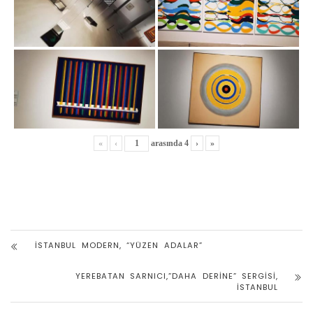
«
‹
arasında
4
›
»
İSTANBUL MODERN, “YÜZEN ADALAR”
YEREBATAN SARNICI,”DAHA DERINE” SERGISI,
İSTANBUL