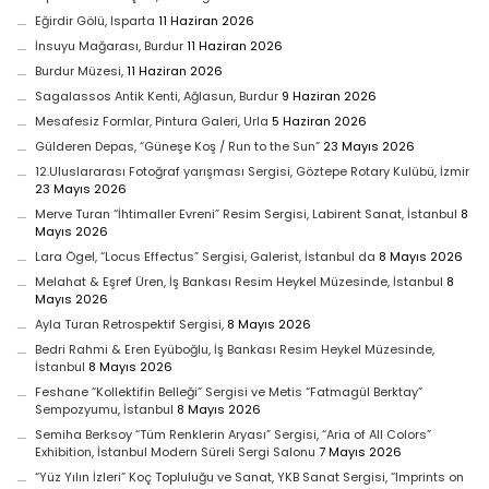
Eğirdir Gölü, Isparta
11 Haziran 2026
İnsuyu Mağarası, Burdur
11 Haziran 2026
Burdur Müzesi,
11 Haziran 2026
Sagalassos Antik Kenti, Ağlasun, Burdur
9 Haziran 2026
Mesafesiz Formlar, Pintura Galeri, Urla
5 Haziran 2026
Gülderen Depas, “Güneşe Koş / Run to the Sun”
23 Mayıs 2026
12.Uluslararası Fotoğraf yarışması Sergisi, Göztepe Rotary Kulübü, İzmir
23 Mayıs 2026
Merve Turan “İhtimaller Evreni” Resim Sergisi, Labirent Sanat, İstanbul
8
Mayıs 2026
Lara Ögel, “Locus Effectus” Sergisi, Galerist, İstanbul da
8 Mayıs 2026
Melahat & Eşref Üren, İş Bankası Resim Heykel Müzesinde, İstanbul
8
Mayıs 2026
Ayla Turan Retrospektif Sergisi,
8 Mayıs 2026
Bedri Rahmi & Eren Eyüboğlu, İş Bankası Resim Heykel Müzesinde,
İstanbul
8 Mayıs 2026
Feshane “Kollektifin Belleği” Sergisi ve Metis “Fatmagül Berktay”
Sempozyumu, İstanbul
8 Mayıs 2026
Semiha Berksoy “Tüm Renklerin Aryası” Sergisi, “Aria of All Colors”
Exhibition, İstanbul Modern Süreli Sergi Salonu
7 Mayıs 2026
“Yüz Yılın İzleri” Koç Topluluğu ve Sanat, YKB Sanat Sergisi, “Imprints on