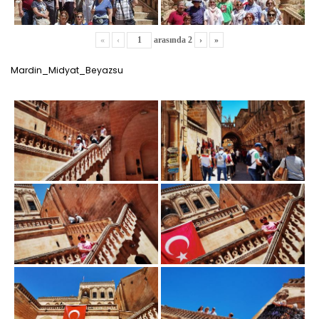
«
‹
arasında
2
›
»
Mardin_Midyat_Beyazsu