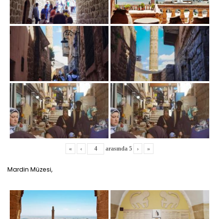
«
‹
arasında
5
›
»
Mardin Müzesi,