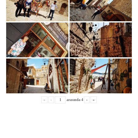
«
‹
arasında
4
›
»