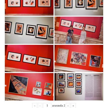
«
‹
arasında
2
›
»