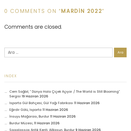
0 COMMENTS ON “
MARDIN 2022
”
Comments are closed.
Arama:
INDEX
Cem Sağbil, ” Dünya Hala Çiçek Açıyor. / The World is Still Blooming”
Sergisi
19 Haziran 2026
Isparta Gül Bahçesi, Gül Yağı Fabrikası
11 Haziran 2026
Eğirdir Gölü, Isparta
11 Haziran 2026
İnsuyu Mağarası, Burdur
11 Haziran 2026
Burdur Müzesi,
11 Haziran 2026
Sagalassos Antik Kenti, Ağlasun, Burdur
9 Haziran 2026