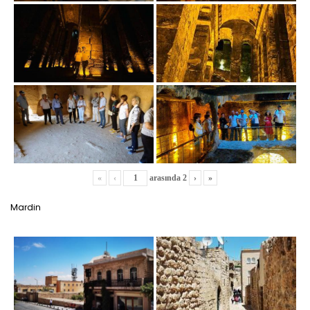
«
‹
arasında
2
›
»
Mardin