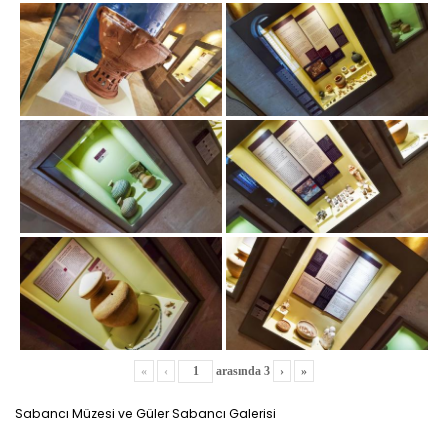
«
‹
arasında
3
›
»
Sabancı Müzesi ve Güler Sabancı Galerisi