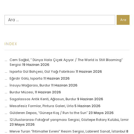
Arama:
INDEX
Cem Sağbil, ” Dünya Hala Çiçek Açıyor. / The World is Still Blooming”
Sergisi
19 Haziran 2026
Isparta Gül Bahçesi, Gül Yağı Fabrikası
11 Haziran 2026
Eğirdir Gölü, Isparta
11 Haziran 2026
İnsuyu Mağarası, Burdur
11 Haziran 2026
Burdur Müzesi,
11 Haziran 2026
Sagalassos Antik Kenti, Ağlasun, Burdur
9 Haziran 2026
Mesafesiz Formlar, Pintura Galeri, Urla
5 Haziran 2026
Gülderen Depas, “Güneşe Koş / Run to the Sun”
23 Mayıs 2026
12.Uluslararası Fotoğraf yarışması Sergisi, Göztepe Rotary Kulübü, İzmir
23 Mayıs 2026
Merve Turan “İhtimaller Evreni” Resim Sergisi, Labirent Sanat, İstanbul
8