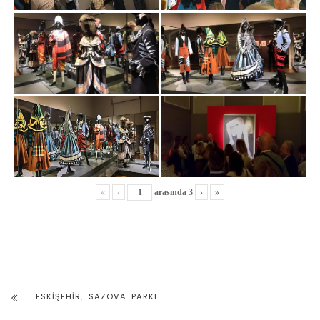
«
‹
arasında
3
›
»
ESKIŞEHIR, SAZOVA PARKI