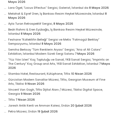
Mayıs 2026
Lara Ögel, “Locus Effectus” Sergisi, Galerist, İstanbul da
8 Mayıs 2026
Melahat & Eşref Üren, İş Bankası Resim Heykel Müzesinde, İstanbul
8
Mayıs 2026
Ayla Turan Retrospektif Sergisi,
8 Mayıs 2026
Bedri Rahmi & Eren Eyüboğlu, İş Bankası Resim Heykel Müzesinde,
İstanbul
8 Mayıs 2026
Feshane “Kollektifin Belleği” Sergisi ve Metis “Fatmagül Berktay”
Sempozyumu, İstanbul
8 Mayıs 2026
Semiha Berksoy “Tüm Renklerin Aryası” Sergisi, “Aria of All Colors”
Exhibition, İstanbul Modern Süreli Sergi Salonu
7 Mayıs 2026
“Yüz Yılın İzleri” Koç Topluluğu ve Sanat, YKB Sanat Sergisi, “Imprints on
The Century” Koç Group and Arts, YKB Sanat Exhibition, İstanbul
7 Mayıs
2026
Stamba Hotel, Restaurant, Kütüphane, Tiflis
10 Nisan 2026
Gürcistan Modern Sanatlar Müzesi, Tiflis, Georgian Museum of Fine
Arts, Tibilisi
9 Nisan 2026
Vincent Van Gogh, Tiflis Dijital Alanı / Müzesi, Tibilisi Digital Space,
Georgia
9 Nisan 2026
Tiflis
7 Nisan 2026
Jaresh Antik Kenti ve Amman Kalesi, Ürdün
20 Şubat 2026
Petra Müzesi, Ürdün
19 Şubat 2026