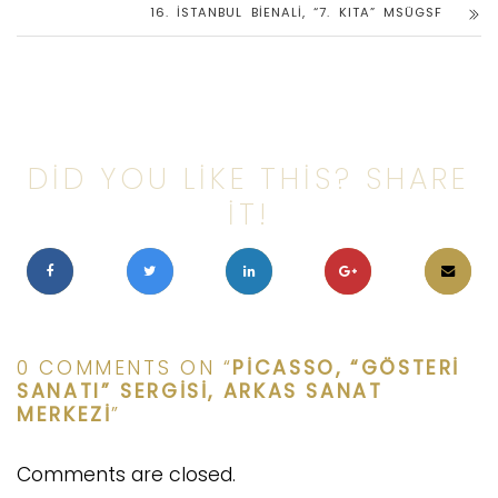
16. İSTANBUL BIENALI, “7. KITA” MSÜGSF
DID YOU LIKE THIS? SHARE
IT!
0 COMMENTS ON “
PICASSO, “GÖSTERI
SANATI” SERGISI, ARKAS SANAT
MERKEZI
”
Comments are closed.