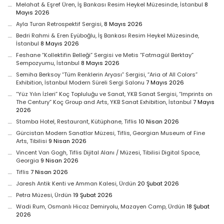
Melahat & Eşref Üren, İş Bankası Resim Heykel Müzesinde, İstanbul
8
Mayıs 2026
Ayla Turan Retrospektif Sergisi,
8 Mayıs 2026
Bedri Rahmi & Eren Eyüboğlu, İş Bankası Resim Heykel Müzesinde,
İstanbul
8 Mayıs 2026
Feshane “Kollektifin Belleği” Sergisi ve Metis “Fatmagül Berktay”
Sempozyumu, İstanbul
8 Mayıs 2026
Semiha Berksoy “Tüm Renklerin Aryası” Sergisi, “Aria of All Colors”
Exhibition, İstanbul Modern Süreli Sergi Salonu
7 Mayıs 2026
“Yüz Yılın İzleri” Koç Topluluğu ve Sanat, YKB Sanat Sergisi, “Imprints on
The Century” Koç Group and Arts, YKB Sanat Exhibition, İstanbul
7 Mayıs
2026
Stamba Hotel, Restaurant, Kütüphane, Tiflis
10 Nisan 2026
Gürcistan Modern Sanatlar Müzesi, Tiflis, Georgian Museum of Fine
Arts, Tibilisi
9 Nisan 2026
Vincent Van Gogh, Tiflis Dijital Alanı / Müzesi, Tibilisi Digital Space,
Georgia
9 Nisan 2026
Tiflis
7 Nisan 2026
Jaresh Antik Kenti ve Amman Kalesi, Ürdün
20 Şubat 2026
Petra Müzesi, Ürdün
19 Şubat 2026
Wadi Rum, Osmanlı Hicaz Demiryolu, Mazayen Camp, Ürdün
18 Şubat
2026