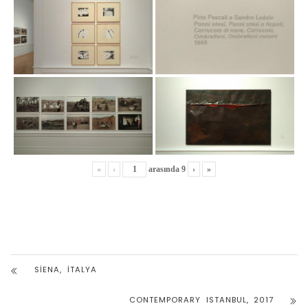
«
‹
arasında
9
›
»
SIENA, İTALYA
CONTEMPORARY ISTANBUL, 2017