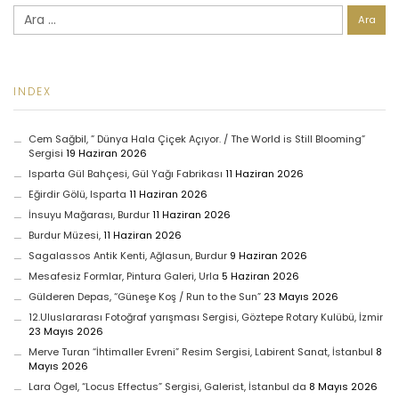
Arama:
INDEX
Cem Sağbil, ” Dünya Hala Çiçek Açıyor. / The World is Still Blooming”
Sergisi
19 Haziran 2026
Isparta Gül Bahçesi, Gül Yağı Fabrikası
11 Haziran 2026
Eğirdir Gölü, Isparta
11 Haziran 2026
İnsuyu Mağarası, Burdur
11 Haziran 2026
Burdur Müzesi,
11 Haziran 2026
Sagalassos Antik Kenti, Ağlasun, Burdur
9 Haziran 2026
Mesafesiz Formlar, Pintura Galeri, Urla
5 Haziran 2026
Gülderen Depas, “Güneşe Koş / Run to the Sun”
23 Mayıs 2026
12.Uluslararası Fotoğraf yarışması Sergisi, Göztepe Rotary Kulübü, İzmir
23 Mayıs 2026
Merve Turan “İhtimaller Evreni” Resim Sergisi, Labirent Sanat, İstanbul
8
Mayıs 2026
Lara Ögel, “Locus Effectus” Sergisi, Galerist, İstanbul da
8 Mayıs 2026