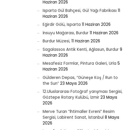
Haziran 2026
Isparta Gül Bahçesi, Gül Yağı Fabrikası
11
Haziran 2026
Eğirdir Gölü, Isparta
11 Haziran 2026
İnsuyu Mağarası, Burdur
11 Haziran 2026
Burdur Müzesi,
11 Haziran 2026
Sagalassos Antik Kenti, Ağlasun, Burdur
9
Haziran 2026
Mesafesiz Formlar, Pintura Galeri, Urla
5
Haziran 2026
Gülderen Depas, “Güneşe Koş / Run to
the Sun”
23 Mayıs 2026
12.Uluslararası Fotoğraf yarışması Sergisi,
Göztepe Rotary Kulübü, İzmir
23 Mayıs
2026
Merve Turan “İhtimaller Evreni” Resim
Sergisi, Labirent Sanat, İstanbul
8 Mayıs
2026