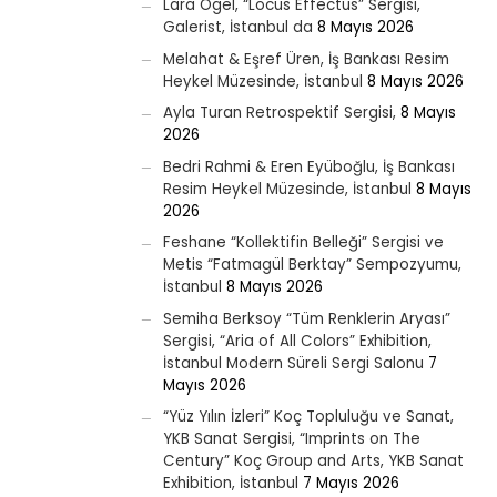
Lara Ögel, “Locus Effectus” Sergisi,
Galerist, İstanbul da
8 Mayıs 2026
Melahat & Eşref Üren, İş Bankası Resim
Heykel Müzesinde, İstanbul
8 Mayıs 2026
Ayla Turan Retrospektif Sergisi,
8 Mayıs
2026
Bedri Rahmi & Eren Eyüboğlu, İş Bankası
Resim Heykel Müzesinde, İstanbul
8 Mayıs
2026
Feshane “Kollektifin Belleği” Sergisi ve
Metis “Fatmagül Berktay” Sempozyumu,
İstanbul
8 Mayıs 2026
Semiha Berksoy “Tüm Renklerin Aryası”
Sergisi, “Aria of All Colors” Exhibition,
İstanbul Modern Süreli Sergi Salonu
7
Mayıs 2026
“Yüz Yılın İzleri” Koç Topluluğu ve Sanat,
YKB Sanat Sergisi, “Imprints on The
Century” Koç Group and Arts, YKB Sanat
Exhibition, İstanbul
7 Mayıs 2026