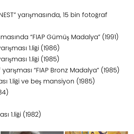
INEST” yarışmasında, 15 bin fotoğraf
ışmasında “FIAP Gümüş Madalya” (1991)
şması 1.liği (1986)
şması 1.liği (1985)
f yarışması “FIAP Bronz Madalya” (1985)
ı 1.liği ve beş mansiyon (1985)
984)
 1.liği (1982)